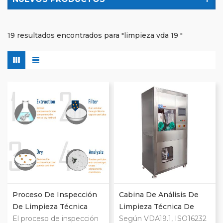
19 resultados encontrados para "limpieza vda 19 "
Proceso De Inspección
Cabina De Análisis De
De Limpieza Técnica
Limpieza Técnica De
VDA19.1 E ISO16232
El proceso de inspección
Componentes CCS
Según VDA19.1, ISO16232