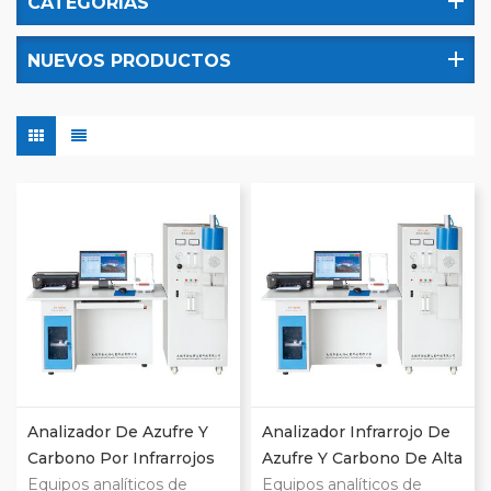
CATEGORÍAS
NUEVOS PRODUCTOS
Analizador De Azufre Y
Analizador Infrarrojo De
Carbono Por Infrarrojos
Azufre Y Carbono De Alta
De Alta Frecuencia CS-
Equipos analíticos de
Frecuencia Para La
Equipos analíticos de