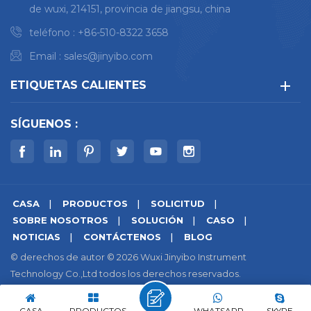
de wuxi, 214151, provincia de jiangsu, china
teléfono :
+86-510-8322 3658
Email :
sales@jinyibo.com
ETIQUETAS CALIENTES
SÍGUENOS :
CASA
PRODUCTOS
SOLICITUD
SOBRE NOSOTROS
SOLUCIÓN
CASO
NOTICIAS
CONTÁCTENOS
BLOG
© derechos de autor © 2026 Wuxi Jinyibo Instrument
Technology Co.,Ltd todos los derechos reservados.
mapa del sitio
|
Xml
|
política de privacidad
|
IPv6 compatible con la red
苏ICP备18046951号-1
CASA
PRODUCTOS
WHATSAPP
SKYPE