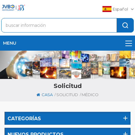
Español
MENU
Solicitud
/
/
CASA
SOLICITUD
MÉDICO
CATEGORÍAS
NUEVOS PRODUCTOS