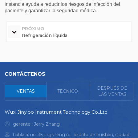
instancia ayuda a reducir los riesgos de infección del
paciente y garantizar la seguridad médica.
PRÓXIMO
Refrigeración líquida
CONTÁCTENOS
<
DESPUÉS DE
VENTAS
TÉCNICO
LAS VENTAS
Wuxi Jinyibo Instrument Technology Co.,Ltd
gerente : Jerry Zhang
habla a: no. 35 jingsheng rd., distrito de huishan, ciudad