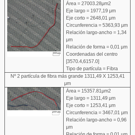
Área = 27003.28μm2
Eje largo = 1977,19 μm
Eje corto = 2648,01 μm
Circunferencia = 5363,93 μm
Relación largo-ancho = 1,34
μm
Relación de forma = 0,01 μm
Coordenadas del centro
[3570.4,6157.0]
Tipo de partícula = Fibra
Nº 2 partícula de fibra más grande 1311,49 X 1253,41
μm
Área = 15357.81μm2
Eje largo = 1311,49 μm
Eje corto = 1253,41 μm
Circunferencia = 3467,01 μm
Relación largo-ancho = 0,96
μm
Relación de forma = 0,01 μm