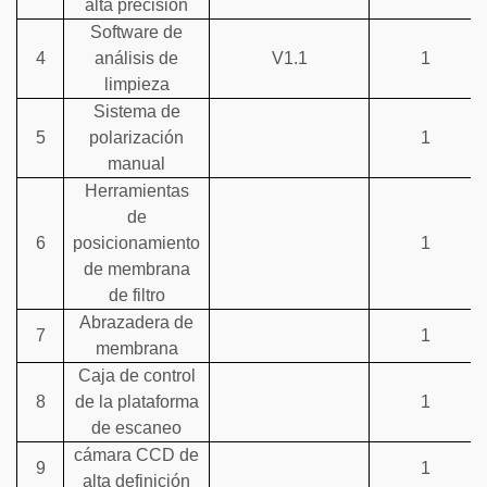
alta precisión
Software de
4
análisis de
V1.1
1
limpieza
Sistema de
5
polarización
1
manual
Herramientas
de
6
posicionamiento
1
de membrana
de filtro
Abrazadera de
7
1
membrana
Caja de control
8
de la plataforma
1
de escaneo
cámara CCD de
9
1
alta definición