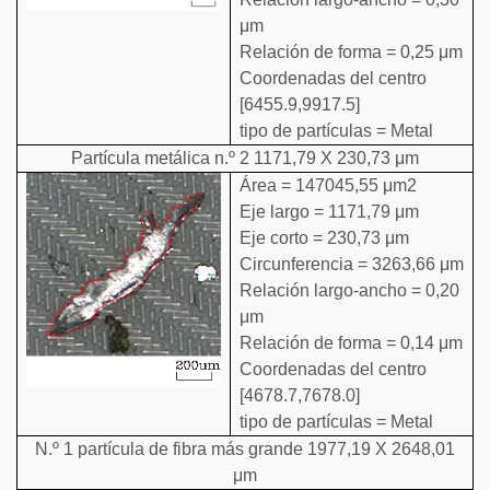
μm
Relación de forma = 0,25 μm
Coordenadas del centro
[6455.9,9917.5]
tipo de partículas = Metal
Partícula metálica n.º 2 1171,79 X 230,73 μm
Área = 147045,55 μm2
Eje largo = 1171,79 μm
Eje corto = 230,73 μm
Circunferencia = 3263,66 μm
Relación largo-ancho = 0,20
μm
Relación de forma = 0,14 μm
Coordenadas del centro
[4678.7,7678.0]
tipo de partículas = Metal
N.º 1 partícula de fibra más grande 1977,19 X 2648,01
μm