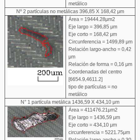
metálico
Nº 2 partículas no metálicas 396,85 X 168,42 μm
Área = 19444.28μm2
Eje largo = 396,85 μm
Eje corto = 168,42 μm
Circunferencia = 1499,89 μm
Relación largo-ancho = 0,42
μm
Relación de forma = 0,16 μm
Coordenadas del centro
[6654.9,4611.2]
tipo de partículas = no
metálico
N° 1 partícula metálica 1436,59 X 434,10 μm
Área = 411476.21μm2
Eje largo = 1436,59 μm
Eje corto = 434,10 μm
circunferencia = 5221.75μm
Relación largo-ancho = 0,30