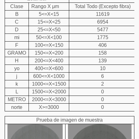
Clase
Rango X μm
Total Todo (Excepto fibra)
B
5<=X<15
11619
C
15<=X<25
6954
D
25<=X<50
5477
mi
50<=X<100
1775
F
100<=X<150
406
GRAMO
150<=X<200
158
H
200<=X<400
139
yo
400<=X<600
10
j
600<=X<1000
6
k
1000<=X<1500
2
L
1500<=X<2000
0
METRO
2000<=X<3000
0
norte
X>=3000
0
Prueba de imagen de muestra