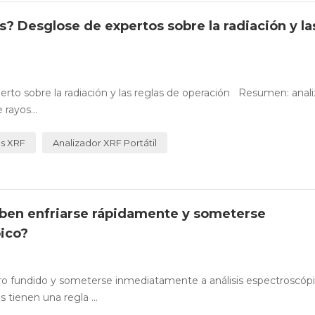
s? Desglose de expertos sobre la radiación y la
erto sobre la radiación y las reglas de operación Resumen: anal
 rayos...
es XRF
Analizador XRF Portátil
eben enfriarse rápidamente y someterse
ico?
rro fundido y someterse inmediatamente a análisis espectroscó
tienen una regla ...