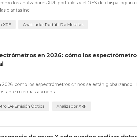
 cómo los analizadores XRF portátiles y el OES de chispa logran 
s plantas ind...
o XRF
Analizador Portátil De Metales
pectrómetros en 2026: cómo los espectrómetro
al
 2026: cómo los espectrómetros chinos se están globalizando 
nstante mientras aumenta...
tro De Emisión Óptica
Analizador XRF
orescencia de rayos X solo pueden realizar dete