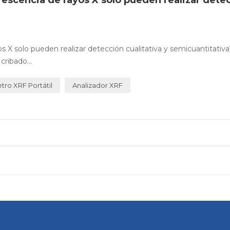
os X solo pueden realizar detección cualitativa y semicuantitati
cribado...
ro XRF Portátil
Analizador XRF