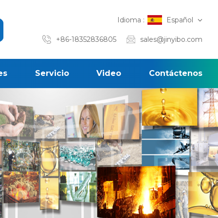
Idioma :
Español
+86-18352836805
sales@jinyibo.com
es
Servicio
Video
Contáctenos