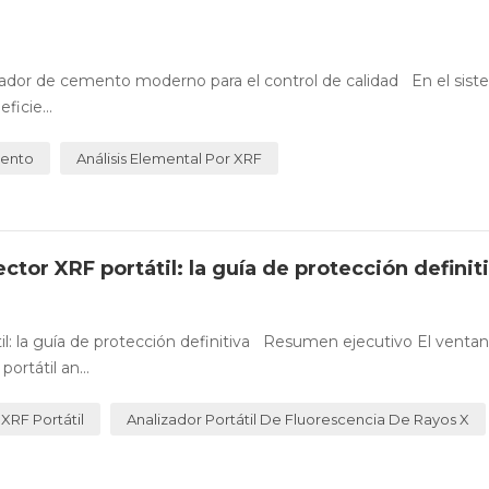
lizador de cemento moderno para el control de calidad En el sis
ficie...
mento
Análisis Elemental Por XRF
tor XRF portátil: la guía de protección definit
l: la guía de protección definitiva Resumen ejecutivo El ventan
ortátil an...
XRF Portátil
Analizador Portátil De Fluorescencia De Rayos X