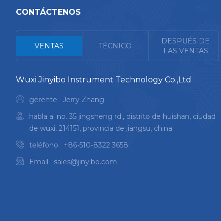
CONTÁCTENOS
<
DESPUÉS DE
VENTAS
TÉCNICO
LAS VENTAS
Wuxi Jinyibo Instrument Technology Co.,Ltd
gerente : Jerry Zhang
habla a: no. 35 jingsheng rd., distrito de huishan, ciudad
de wuxi, 214151, provincia de jiangsu, china
teléfono :
+86-510-8322 3658
Email :
sales@jinyibo.com