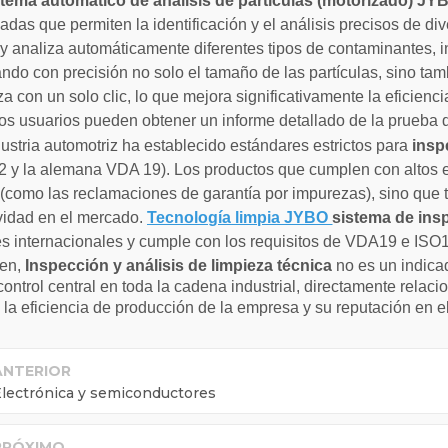
stema automático de análisis de partículas (motorizado) J
adas que permiten la identificación y el análisis precisos de di
 y analiza automáticamente diferentes tipos de contaminantes, in
ndo con precisión no solo el tamaño de las partículas, sino t
za con un solo clic, lo que mejora significativamente la eficien
 los usuarios pueden obtener un informe detallado de la prueba d
dustria automotriz ha establecido estándares estrictos para
insp
 y la alemana VDA 19). Los productos que cumplen con altos es
(como las reclamaciones de garantía por impurezas), sino que t
vidad en el mercado.
Tecnología limpia JYBO
sistema de ins
s internacionales y cumple con los requisitos de VDA19 e ISO
en,
Inspección y análisis de limpieza técnica
no es un indicad
 control central en toda la cadena industrial, directamente relac
la eficiencia de producción de la empresa y su reputación en e
ANTERIOR
lectrónica y semiconductores
PRÓXIMO