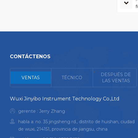
f
CONTÁCTENOS
<
DESPUÉS DE
VENTAS
TÉCNICO
LAS VENTAS
Wuxi Jinyibo Instrument Technology Co.,Ltd
gerente : Jerry Zhang
habla a: no. 35 jingsheng rd., distrito de huishan, ciudad
de wuxi, 214151, provincia de jiangsu, china