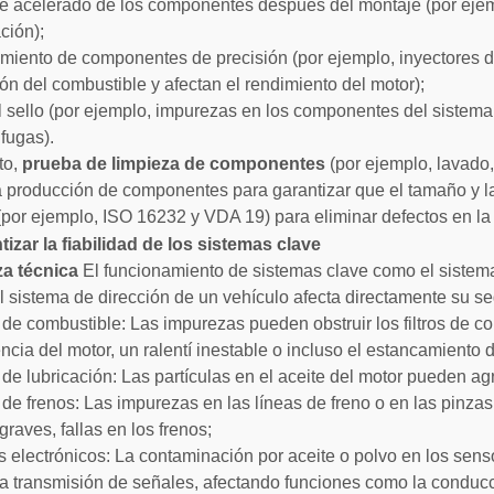
e acelerado de los componentes después del montaje (por ejem
ción);
amiento de componentes de precisión (por ejemplo, inyectores
ón del combustible y afectan el rendimiento del motor);
el sello (por ejemplo, impurezas en los componentes del sistema
fugas).
to,
prueba de limpieza de componentes
(por ejemplo, lavado,
a producción de componentes para garantizar que el tamaño y l
 (por ejemplo, ISO 16232 y VDA 19) para eliminar defectos en la 
tizar la fiabilidad de los sistemas clave
za técnica
El funcionamiento de sistemas clave como el sistema
el sistema de dirección de un vehículo afecta directamente su se
 de combustible: Las impurezas pueden obstruir los filtros de c
encia del motor, un ralentí inestable o incluso el estancamiento 
de lubricación: Las partículas en el aceite del motor pueden agra
 de frenos: Las impurezas en las líneas de freno o en las pinzas
raves, fallas en los frenos;
s electrónicos: La contaminación por aceite o polvo en los se
 la transmisión de señales, afectando funciones como la condu