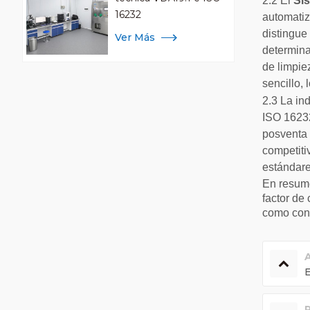
2.2 El
Si
16232
automatiz
distingue
Ver Más
determina
de limpie
sencillo,
2.3 La in
ISO 16232
posventa 
competiti
estándare
En resum
factor de
como con 
E