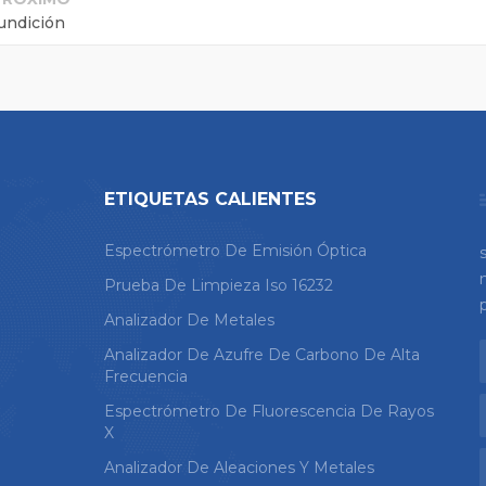
undición
ETIQUETAS CALIENTES
Espectrómetro De Emisión Óptica
Prueba De Limpieza Iso 16232
Analizador De Metales
Analizador De Azufre De Carbono De Alta
Frecuencia
Espectrómetro De Fluorescencia De Rayos
X
Analizador De Aleaciones Y Metales