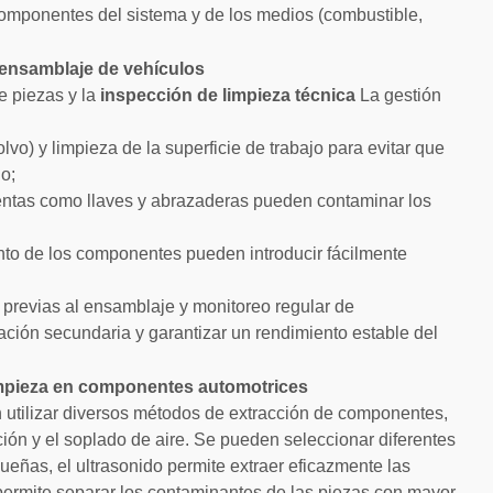
omponentes del sistema y de los medios (combustible,
 ensamblaje de vehículos
e piezas y la
inspección de limpieza técnica
La gestión
olvo) y limpieza de la superficie de trabajo para evitar que
lo;
ientas como llaves y abrazaderas pueden contaminar los
nto de los componentes pueden introducir fácilmente
 previas al ensamblaje y monitoreo regular de
ción secundaria y garantizar un rendimiento estable del
mpieza en componentes automotrices
utilizar diversos métodos de extracción de componentes,
ación y el soplado de aire. Se pueden seleccionar diferentes
eñas, el ultrasonido permite extraer eficazmente las
permite separar los contaminantes de las piezas con mayor