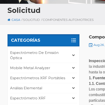
Solicitud
/
/
CASA
SOLICITUD
COMPONENTES AUTOMOTRICES
Compon
CATEGORÍAS
Aug 26 
Espectrómetro De Emisión
Óptica
Inspecci
la indust
Mobile Metal Analyzer
hasta la 
Espectrómetros XRF Portátiles
1. Fuent
1.1. Con
Análisis Elemental
Los compo
combustib
Espectrómetro XRF
partícula