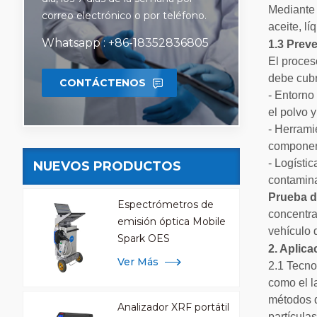
Mediante 
correo electrónico o por teléfono.
aceite, lí
Whatsapp : +86-18352836805
1.3 Prev
El proces
debe cubr
CONTÁCTENOS
- Entorno 
el polvo 
- Herrami
component
- Logísti
NUEVOS PRODUCTOS
contamina
Prueba d
Espectrómetros de
concentra
emisión óptica Mobile
vehículo 
Spark OES
2. Aplic
Ver Más
2.1 Tecn
como el l
métodos d
Analizador XRF portátil
partícula