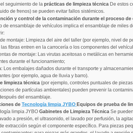
el seguimiento de la
prácticas de limpieza técnica
De estos c
quido de frenos) se pueden evitar fallos sistémicos.
ención y control de la contaminación durante el proceso de
o de ensamblaje de vehículos implica el ensamblaje de miles d
ir:
de montaje: Limpieza del aire del taller (por ejemplo, nivel de p
y las fibras entren en la carrocería o los componentes del vehícu
entas de montaje: Las virutas aceitosas o metálicas en herram
es durante el funcionamiento;
ca: Los embalajes dañados durante el transporte y almacenamie
ntes (por ejemplo, agua de lluvia y barro).
e limpieza técnica
(por ejemplo, controles puntuales de piezas
ciones de partículas ambientales) pueden prevenir la contamina
después del ensamblaje.
aciones de
Tecnología limpia JYBO
Equipos de prueba de li
ología limpia JYBO
Gabinetes de Limpieza Técnica
Se pueden 
avado a presión, el ultrasonido, el lavado por perfusión, la agit
e extracción según el componente específico. Para piezas pequ
s contaminantes; para piezas más grandes, el lavado a presión 