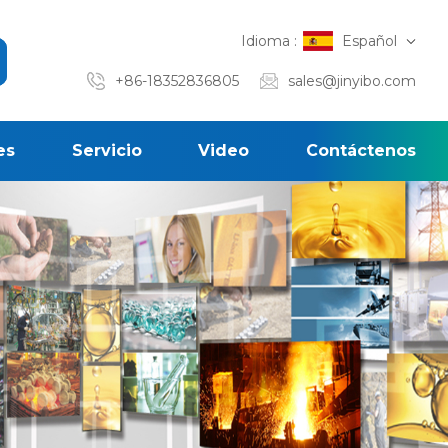
Idioma :
Español
+86-18352836805
sales@jinyibo.com
es
Servicio
Video
Contáctenos