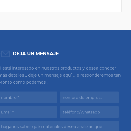
DEJA UN MENSAJE
si está interesado en nuestros productos y desea conocer
más detalles ,, deje un mensaje aquí ,, le responderemos tan
pronto como podamos .