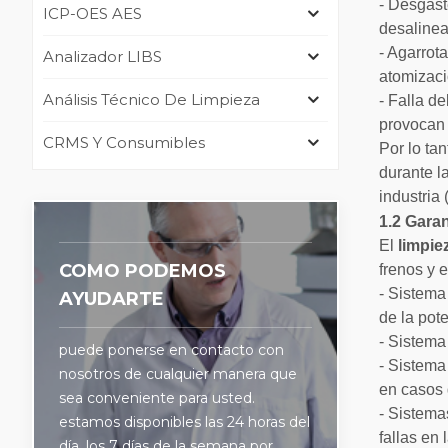
- Desgast
ICP-OES AES
desalinea
- Agarrot
Analizador LIBS
atomizaci
Análisis Técnico De Limpieza
- Falla d
provocan 
CRMS Y Consumibles
Por lo tan
durante l
industria
1.2 Garan
El
limpie
COMO PODEMOS
frenos y 
- Sistema
AYUDARTE
de la pot
- Sistema 
puede ponerse en contacto con
- Sistema
nosotros de cualquier manera que
en casos g
sea conveniente para usted.
- Sistema
estamos disponibles las 24 horas del
fallas en
día, los 7 días de la semana por