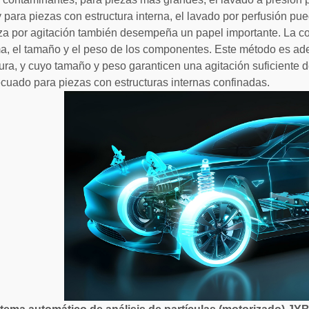
 y para piezas con estructura interna, el lavado por perfusión pu
za por agitación también desempeña un papel importante. La co
ma, el tamaño y el peso de los componentes. Este método es a
ura, y cuyo tamaño y peso garanticen una agitación suficiente 
cuado para piezas con estructuras internas confinadas.