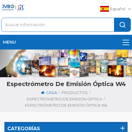
Español
MENU
Espectrómetro De Emisión Óptica W4
/
/
CASA
PRODUCTOS
/
ESPECTRÓMETRO DE EMISIÓN ÓPTICA
ESPECTRÓMETRO DE EMISIÓN ÓPTICA W4
CATEGORÍAS