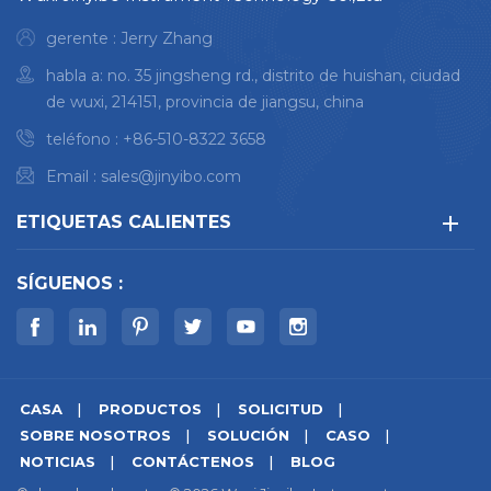
gerente : Jerry Zhang
habla a: no. 35 jingsheng rd., distrito de huishan, ciudad
de wuxi, 214151, provincia de jiangsu, china
teléfono :
+86-510-8322 3658
Email :
sales@jinyibo.com
ETIQUETAS CALIENTES
SÍGUENOS :
CASA
PRODUCTOS
SOLICITUD
SOBRE NOSOTROS
SOLUCIÓN
CASO
NOTICIAS
CONTÁCTENOS
BLOG