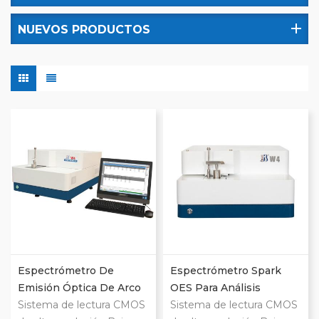
NUEVOS PRODUCTOS
Espectrómetro De
Espectrómetro Spark
Emisión Óptica De Arco
OES Para Análisis
Eléctrico W4
Sistema de lectura CMOS
Químico Del Acero
Sistema de lectura CMOS