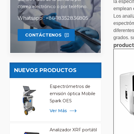
la especi
correo electrónico o por teléfono.
emplean e
Los anali
Whatsapp : +86-18352836805
espectróm
diferentes
CONTÁCTENOS
grados. s
product
NUEVOS PRODUCTOS
Espectrómetros de
emisión óptica Mobile
Spark OES
Ver Más
Analizador XRF portátil