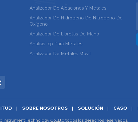
Analizador De Aleaciones Y Metales
Analizador De Hidrógeno De Nitrógeno De
Oxígeno
Analizador De Libretas De Mano
Analisis Icp Para Metales
Analizador De Metales Móvil
CITUD
SOBRE NOSOTROS
SOLUCIÓN
CASO
o Instrument Technology Co.,Ltd todos los derechos reservados.
cidad
|
IPv6 compatible con la red
苏ICP备18046951号-1