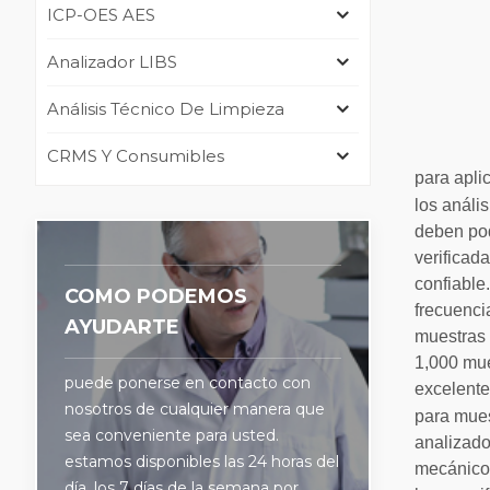
ICP-OES AES
Analizador LIBS
Análisis Técnico De Limpieza
CRMS Y Consumibles
para apli
los análi
deben pod
verificad
confiable
COMO PODEMOS
frecuenci
AYUDARTE
muestras 
1,000 mu
puede ponerse en contacto con
excelente
nosotros de cualquier manera que
para mues
sea conveniente para usted.
analizad
estamos disponibles las 24 horas del
mecánicos
día, los 7 días de la semana por