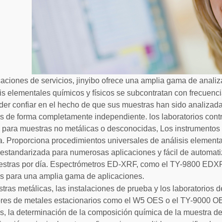
caciones de servicios, jinyibo ofrece una amplia gama de anal
sis elementales químicos y físicos se subcontratan con frecuen
er confiar en el hecho de que sus muestras han sido analizada
as de forma completamente independiente. los laboratorios cont
. para muestras no metálicas o desconocidas, Los instrument
a. Proporciona procedimientos universales de análisis element
estandarizada para numerosas aplicaciones y fácil de automatiz
estras por día. Espectrómetros ED-XRF, como el TY-9800 E
s para una amplia gama de aplicaciones.
tras metálicas, las instalaciones de prueba y los laboratorio
ores de metales estacionarios como el W5 OES o el TY-9000 O
, la determinación de la composición química de la muestra d