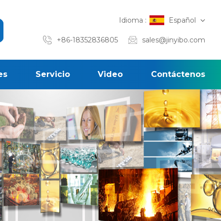
Idioma :
Español
+86-18352836805
sales@jinyibo.com
es
Servicio
Video
Contáctenos