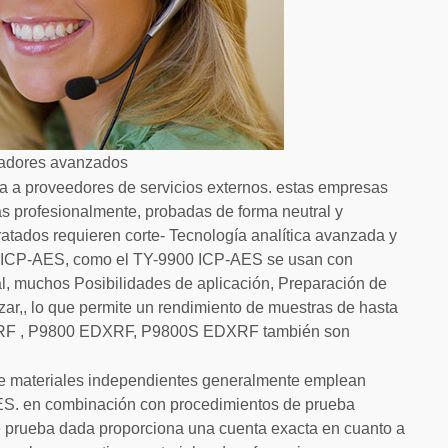
izadores avanzados
cia a proveedores de servicios externos. estas empresas
s profesionalmente, probadas de forma neutral y
ratados requieren corte- Tecnología analítica avanzada y
os ICP-AES, como el TY-9900 ICP-AES se usan con
al, muchos Posibilidades de aplicación, Preparación de
ar,, lo que permite un rendimiento de muestras de hasta
DXRF , P9800 EDXRF, P9800S EDXRF también son
s de materiales independientes generalmente emplean
ES. en combinación con procedimientos de prueba
e prueba dada proporciona una cuenta exacta en cuanto a