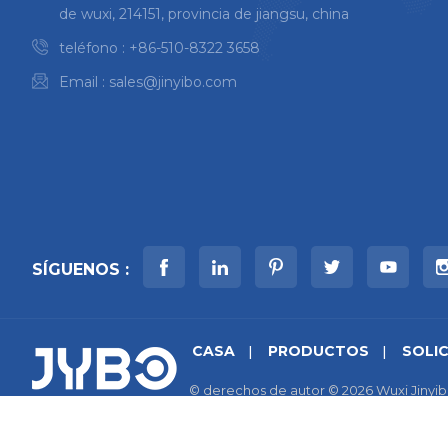
de wuxi, 214151, provincia de jiangsu, china
teléfono :
+86-510-8322 3658
Email :
sales@jinyibo.com
SÍGUENOS :
CASA
PRODUCTOS
SOLI
© derechos de autor © 2026 Wuxi Jinyib
mapa del sitio
|
Xml
|
política de priva