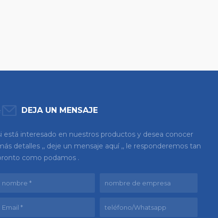
DEJA UN MENSAJE
si está interesado en nuestros productos y desea conocer
más detalles ,, deje un mensaje aquí ,, le responderemos tan
pronto como podamos .