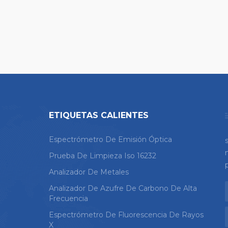
ETIQUETAS CALIENTES
Espectrómetro De Emisión Óptica
Prueba De Limpieza Iso 16232
Analizador De Metales
Analizador De Azufre De Carbono De Alta
Frecuencia
Espectrómetro De Fluorescencia De Rayos
X