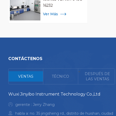
16232
Ver Más
CONTÁCTENOS
<
DESPUÉS DE
VENTAS
TÉCNICO
LAS VENTAS
Wuxi Jinyibo Instrument Technology Co.,Ltd
gerente : Jerry Zhang
habla a: no. 35 jingsheng rd., distrito de huishan, ciudad