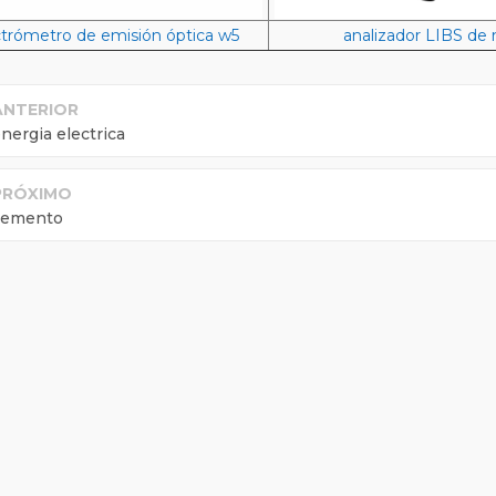
trómetro de emisión óptica w5
analizador LIBS de
ANTERIOR
nergia electrica
PRÓXIMO
cemento