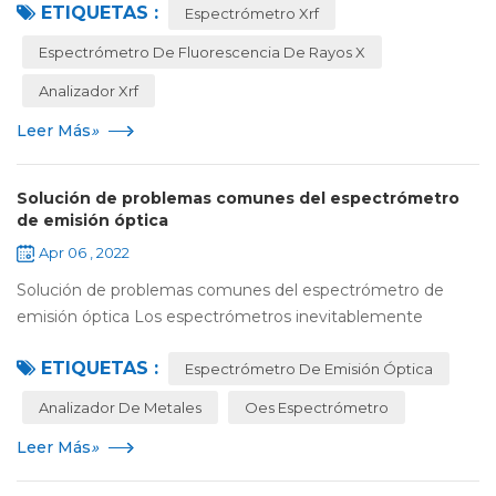
ETIQUETAS :
este dispositivo emite e...
Espectrómetro Xrf
Espectrómetro De Fluorescencia De Rayos X
Analizador Xrf
Leer Más
»
Solución de problemas comunes del espectrómetro
de emisión óptica
Apr 06 , 2022
Solución de problemas comunes del espectrómetro de
emisión óptica Los espectrómetros inevitablemente
tendrán problemas en su uso. Como usuarios de
ETIQUETAS :
instrumentos, a menudo carecen de los conocimientos n...
Espectrómetro De Emisión Óptica
Analizador De Metales
Oes Espectrómetro
Leer Más
»