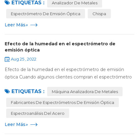
ETIQUETAS :
instrumento, los elementos principales ...
Analizador De Metales
Espectrómetro De Emisión Óptica
Chispa
Leer Más
»
Efecto de la humedad en el espectrómetro de
emisión óptica
Aug 25 , 2022
Efecto de la humedad en el espectrómetro de emisión
óptica Cuando algunos clientes compran el espectrómetro
de emisión óptica Jinyibo , antes del envío y la instalación, el
ETIQUETAS :
servicio posventa llamará p...
Máquina Analizadora De Metales
Fabricantes De Espectrómetros De Emisión Óptica
Espectroanálisis Del Acero
Leer Más
»