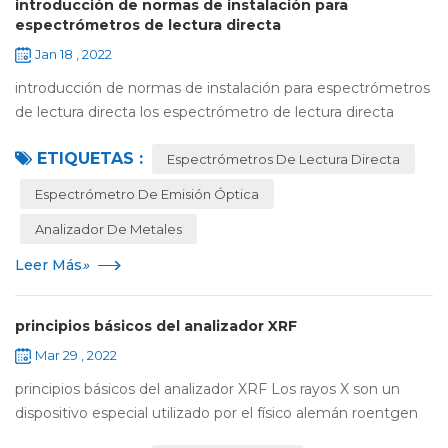
introducción de normas de instalación para
espectrómetros de lectura directa
Jan 18 , 2022
introducción de normas de instalación para espectrómetros
de lectura directa los espectrómetro de lectura directa
tiene algunos requisitos estrictos en su proceso de
ETIQUETAS :
instalación. el operador debe domi...
Espectrómetros De Lectura Directa
Espectrómetro De Emisión Óptica
Analizador De Metales
Leer Más
»
principios básicos del analizador XRF
Mar 29 , 2022
principios básicos del analizador XRF Los rayos X son un
dispositivo especial utilizado por el físico alemán roentgen
en el estudio de experimentos de descarga de gas delgado.