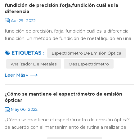
fundición de precisión,forja,fundición cuál es la
diferencia
Apr 29 , 2022
fundición de precisión, forja, fundición cuál es la diferencia
fundición: un método de fundición de metal líquido en una
cavidad de molde que tiene una forma adecuada para la
ETIQUETAS :
pieza y enfriamiento y so...
Espectrómetro De Emisión Óptica
Analizador De Metales
Oes Espectrómetro
Leer Más
»
¿Cómo se mantiene el espectrómetro de emisión
óptica?
May 06 , 2022
¿Cómo se mantiene el espectrómetro de emisión óptica?
de acuerdo con el mantenimiento de rutina a realizar de
acuerdo con los procedimientos de uso y manejo del