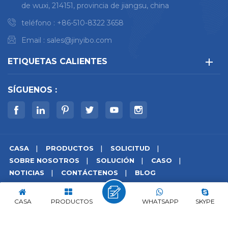
de wuxi, 214151, provincia de jiangsu, china
teléfono :
+86-510-8322 3658
Email :
sales@jinyibo.com
ETIQUETAS CALIENTES
SÍGUENOS :
CASA
PRODUCTOS
SOLICITUD
SOBRE NOSOTROS
SOLUCIÓN
CASO
NOTICIAS
CONTÁCTENOS
BLOG
© derechos de autor © 2026 Wuxi Jinyibo Instrument
Technology Co.,Ltd todos los derechos reservados.
CASA
PRODUCTOS
WHATSAPP
SKYPE
mapa del sitio
|
Xml
|
política de privacidad
|
IPv6 compatible con la red
苏ICP备18046951号-1