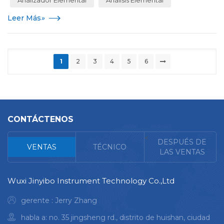
Analizador Elemental
Análisis Elemental
Leer Más
»
1
2
3
4
5
6
CONTÁCTENOS
<
DESPUÉS DE
VENTAS
TÉCNICO
LAS VENTAS
Wuxi Jinyibo Instrument Technology Co.,Ltd
gerente : Jerry Zhang
habla a: no. 35 jingsheng rd., distrito de huishan, ciudad