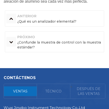
aleación de aluminio sea cada vez más perfecta.
ANTERIOR
¿Qué es un analizador elemental?
PRÓXIMO
¿Confunde la muestra de control con la muestra
estándar?
CONTÁCTENOS
<
DESPUÉS DE
VENTAS
TÉCNICO
LAS VENTAS
Wuxi Jinyibo Instrument Technology Co.,Ltd