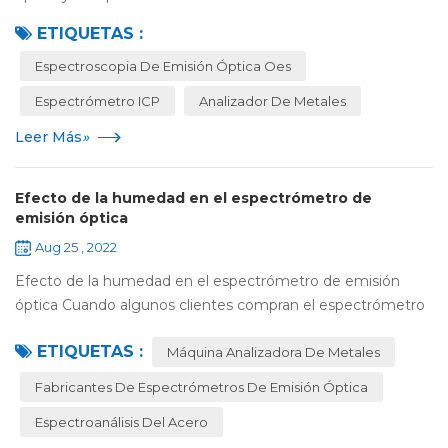
principio del espectrómetro de emisión óptica es el mismo
ETIQUETAS :
que el del espectrómetro ICP , ambo...
Espectroscopia De Emisión Óptica Oes
Espectrómetro ICP
Analizador De Metales
Leer Más
»
Efecto de la humedad en el espectrómetro de
emisión óptica
Aug 25 , 2022
Efecto de la humedad en el espectrómetro de emisión
óptica Cuando algunos clientes compran el espectrómetro
de emisión óptica Jinyibo , antes del envío y la instalación, el
ETIQUETAS :
servicio posventa llamará p...
Máquina Analizadora De Metales
Fabricantes De Espectrómetros De Emisión Óptica
Espectroanálisis Del Acero