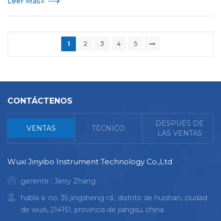
Leer Más
»
1
2
3
4
5
CONTÁCTENOS
<
DESPUÉS DE
VENTAS
TÉCNICO
LAS VENTAS
Wuxi Jinyibo Instrument Technology Co.,Ltd
gerente : Jerry Zhang
habla a: no. 35 jingsheng rd., distrito de huishan, ciudad
de wuxi, 214151, provincia de jiangsu, china