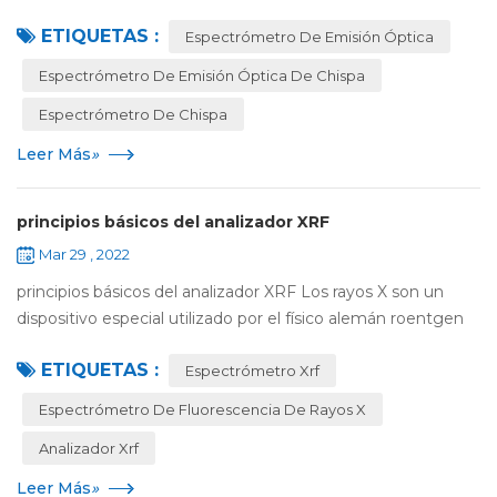
longitud de onda ampliado pueden garantizar una
ETIQUETAS :
identificación precisa y un análisis...
Espectrómetro De Emisión Óptica
Espectrómetro De Emisión Óptica De Chispa
Espectrómetro De Chispa
Leer Más
»
principios básicos del analizador XRF
Mar 29 , 2022
principios básicos del analizador XRF Los rayos X son un
dispositivo especial utilizado por el físico alemán roentgen
en el estudio de experimentos de descarga de gas delgado.
ETIQUETAS :
este dispositivo emite e...
Espectrómetro Xrf
Espectrómetro De Fluorescencia De Rayos X
Analizador Xrf
Leer Más
»