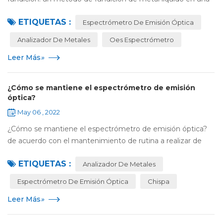
cavidad de molde que tiene una forma adecuada para la
ETIQUETAS :
pieza y enfriamiento y so...
Espectrómetro De Emisión Óptica
Analizador De Metales
Oes Espectrómetro
Leer Más
»
¿Cómo se mantiene el espectrómetro de emisión
óptica?
May 06 , 2022
¿Cómo se mantiene el espectrómetro de emisión óptica?
de acuerdo con el mantenimiento de rutina a realizar de
acuerdo con los procedimientos de uso y manejo del
ETIQUETAS :
instrumento, los elementos principales ...
Analizador De Metales
Espectrómetro De Emisión Óptica
Chispa
Leer Más
»