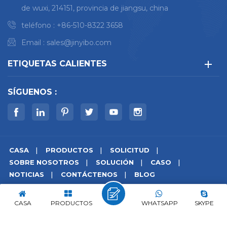
de wuxi, 214151, provincia de jiangsu, china
estandarizados Máximo
30+ elementos Análisis de
teléfono :
+86-510-8322 3658
alto contenido de
Email :
sales@jinyibo.com
nitrógeno (N) 0,03-0,9%
ETIQUETAS CALIENTES
SÍGUENOS :
CASA
PRODUCTOS
SOLICITUD
SOBRE NOSOTROS
SOLUCIÓN
CASO
NOTICIAS
CONTÁCTENOS
BLOG
© derechos de autor © 2026 Wuxi Jinyibo Instrument
Technology Co.,Ltd todos los derechos reservados.
CASA
PRODUCTOS
WHATSAPP
SKYPE
mapa del sitio
|
Xml
|
política de privacidad
|
IPv6 compatible con la red
苏ICP备18046951号-1