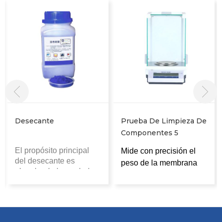
Desecante
Prueba De Limpieza De
Componentes 5
Análisis De Posición
El propósito principal
Mide con precisión el
Equilibrio
del desecante es
peso de la membrana
absorber la humedad en
del filtro antes y
el ambiente y mantener
después
extracción de
un estado de baja
limpieza
, determinando
humedad en un espacio
así el peso de la
u objeto específico,