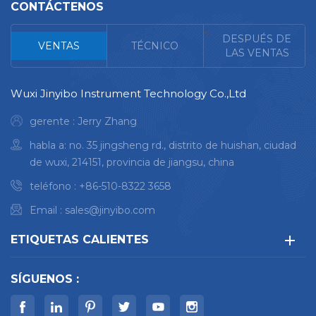
contaminantes
evitando así que los
CONTÁCTENOS
artículos se
particulados
en los
humedezcan, se
<
componentes.
DESPUÉS DE
VENTAS
TÉCNICO
enmohezcan, se oxiden
LAS VENTAS
o se deterioren.
Wuxi Jinyibo Instrument Technology Co.,Ltd
gerente : Jerry Zhang
habla a: no. 35 jingsheng rd., distrito de huishan, ciudad
de wuxi, 214151, provincia de jiangsu, china
teléfono :
+86-510-8322 3658
Email :
sales@jinyibo.com
ETIQUETAS CALIENTES
SÍGUENOS :