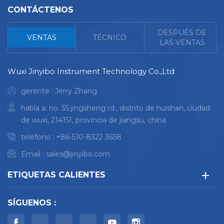
identificación de joyas,
CONTÁCTENOS
piedras preciosas, metales
preciosos dominar el
<
DESPUÉS DE
VENTAS
TÉCNICO
material desconocido La
LAS VENTAS
excelente sensibilidad
conduce a una precisión
Wuxi Jinyibo Instrument Technology Co.,Ltd
mejorada de hasta un
factor 3 bajo costo de
gerente : Jerry Zhang
medición, fácil de operar
habla a: no. 35 jingsheng rd., distrito de huishan, ciudad
de wuxi, 214151, provincia de jiangsu, china
teléfono :
+86-510-8322 3658
Email :
sales@jinyibo.com
ETIQUETAS CALIENTES
SÍGUENOS :