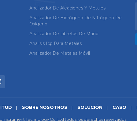
Analizador De Aleaciones Y Metales
Analizador De Hidrógeno De Nitrógeno De
Oxígeno
Analizador De Libretas De Mano
Analisis Icp Para Metales
Analizador De Metales Móvil
CITUD
SOBRE NOSOTROS
SOLUCIÓN
CASO
o Instrument Technology Co.,Ltd todos los derechos reservados.
cidad
|
IPv6 compatible con la red
苏ICP备18046951号-1