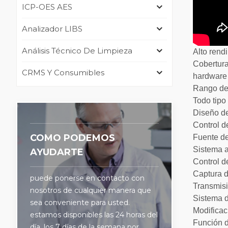
ICP-OES AES
Analizador LIBS
Análisis Técnico De Limpieza
Alto rend
Cobertura
CRMS Y Consumibles
hardware 
Rango de 
Todo tipo
Diseño de
Control d
COMO PODEMOS
Fuente de
Sistema a
AYUDARTE
Control d
Captura d
puede ponerse en contacto con
Transmisi
nosotros de cualquier manera que
Sistema d
sea conveniente para usted.
Modificac
estamos disponibles las 24 horas del
Función d
día, los 7 días de la semana por