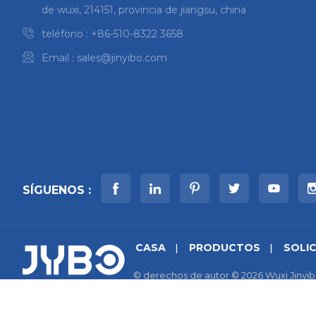
de wuxi, 214151, provincia de jiangsu, china
teléfono :
+86-510-8322 3658
Email :
sales@jinyibo.com
SÍGUENOS :
CASA
PRODUCTOS
SOLI
© derechos de autor © 2026 Wuxi Jinyib
mapa del sitio
|
Xml
|
política de priva