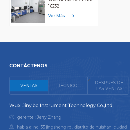
16232
Ver Más
CONTÁCTENOS
<
DESPUÉS DE
VENTAS
TÉCNICO
LAS VENTAS
Wuxi Jinyibo Instrument Technology Co.,Ltd
gerente : Jerry Zhang
habla a: no. 35 jingsheng rd., distrito de huishan, ciudad