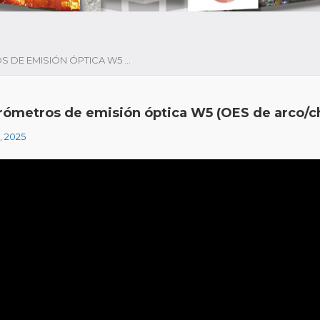
ESPECTRÓMETROS DE EMISIÓN ÓPTICA W5 (OES DE ARCO/CHISPA)
rómetros de emisión óptica W5 (OES de arco/c
, 2025