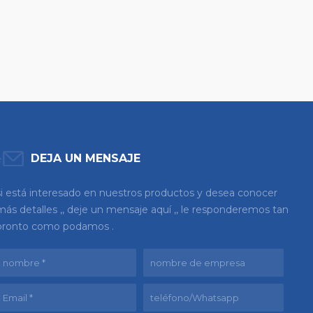
DEJA UN MENSAJE
si está interesado en nuestros productos y desea conocer
más detalles ,, deje un mensaje aquí ,, le responderemos tan
pronto como podamos .