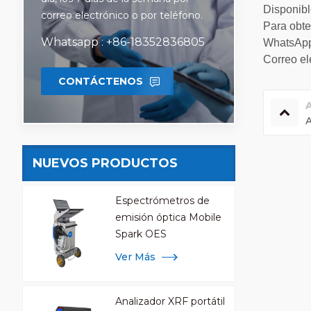
Disponibl
correo electrónico o por teléfono.
Para obte
Whatsapp : +86-18352836805
WhatsApp
Correo el
CONTÁCTENOS
A
NUEVOS PRODUCTOS
Espectrómetros de
emisión óptica Mobile
Spark OES
Ver Más
Analizador XRF portátil