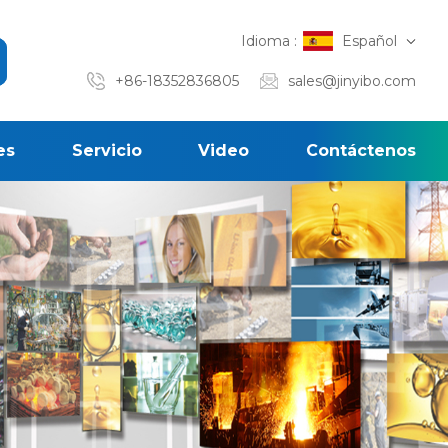
Idioma :
Español
+86-18352836805
sales@jinyibo.com
es
Servicio
Video
Contáctenos