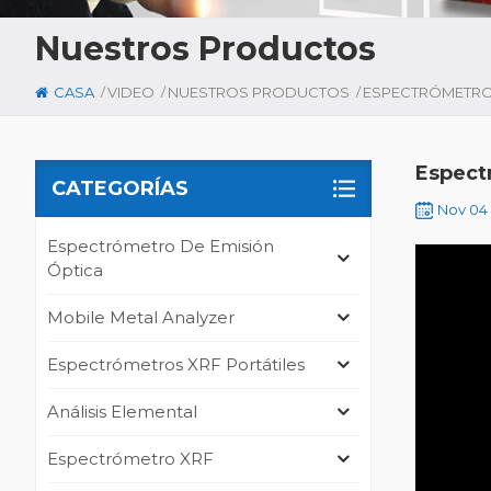
Nuestros Productos
/
/
/
CASA
VIDEO
NUESTROS PRODUCTOS
Espect
CATEGORÍAS
Nov 04 
Espectrómetro De Emisión
Óptica
Mobile Metal Analyzer
Espectrómetros XRF Portátiles
Análisis Elemental
Espectrómetro XRF