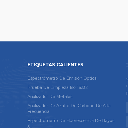
ETIQUETAS CALIENTES
Espectrómetro De Emisión Óptica
Prueba De Limpieza Iso 16232
Analizador De Metales
Analizador De Azufre De Carbono De Alta
Frecuencia
Espectrómetro De Fluorescencia De Rayos
X