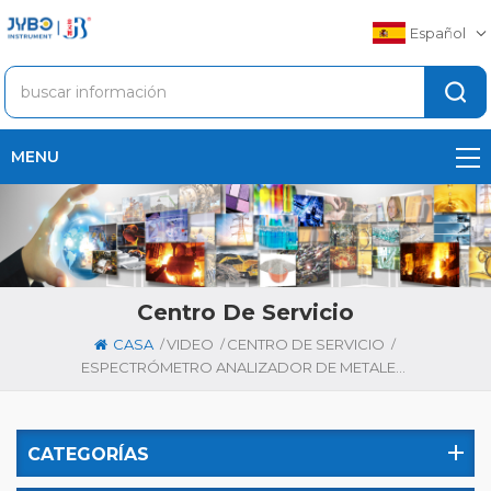
Español
MENU
Centro De Servicio
/
/
/
CASA
VIDEO
CENTRO DE SERVICIO
ESPECTRÓMETRO ANALIZADOR DE METALES W5 PARA ALEACIONES DE ALUMINIO
CATEGORÍAS