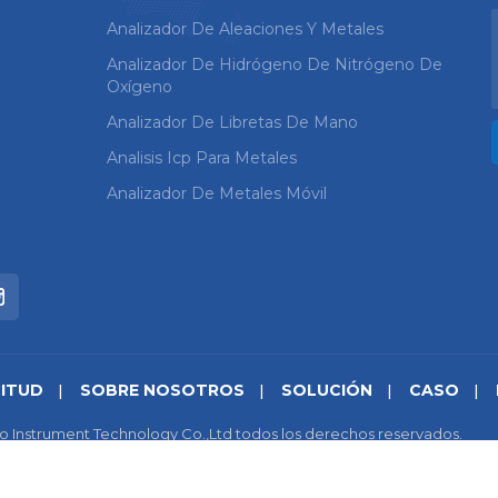
Analizador De Aleaciones Y Metales
Analizador De Hidrógeno De Nitrógeno De
Oxígeno
Analizador De Libretas De Mano
Analisis Icp Para Metales
Analizador De Metales Móvil
CITUD
SOBRE NOSOTROS
SOLUCIÓN
CASO
o Instrument Technology Co.,Ltd todos los derechos reservados.
cidad
|
IPv6 compatible con la red
苏ICP备18046951号-1