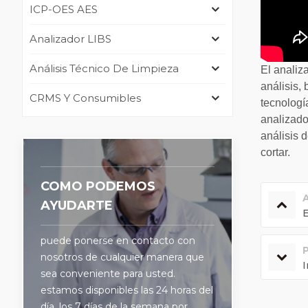
ICP-OES AES
Analizador LIBS
Análisis Técnico De Limpieza
El analiz
análisis,
CRMS Y Consumibles
tecnologí
analizado
análisis 
cortar.
COMO PODEMOS
AYUDARTE
E
puede ponerse en contacto con
nosotros de cualquier manera que
I
sea conveniente para usted.
estamos disponibles las 24 horas del
día, los 7 días de la semana por