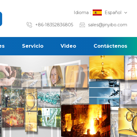
Idioma :
Español
+86-18352836805
sales@jinyibo.com
es
Servicio
Video
Contáctenos