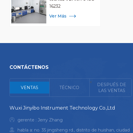
16232
Ver Más
CONTÁCTENOS
<
DESPUÉS DE
VENTAS
TÉCNICO
LAS VENTAS
Wuxi Jinyibo Instrument Technology Co.,Ltd
gerente : Jerry Zhang
habla a: no. 35 jingsheng rd., distrito de huishan, ciudad