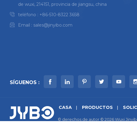
de wuxi, 214151, provincia de jiangsu, china
teléfono :
+86-510-8322 3658
Email :
sales@jinyibo.com
SÍGUENOS :
CASA
PRODUCTOS
SOLI
© derechos de autor © 2026 Wuxi Jinyib
mapa del sitio
|
Xml
|
política de priva