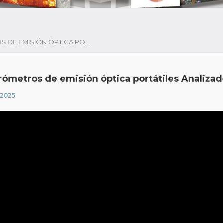
ESPECTRÓMETROS DE EMISIÓN ÓPTICA PORTÁTILES ANALIZADOR DE METALES MÓVIL SPRITE SP6
rómetros de emisión óptica portátiles Analizad
 2025