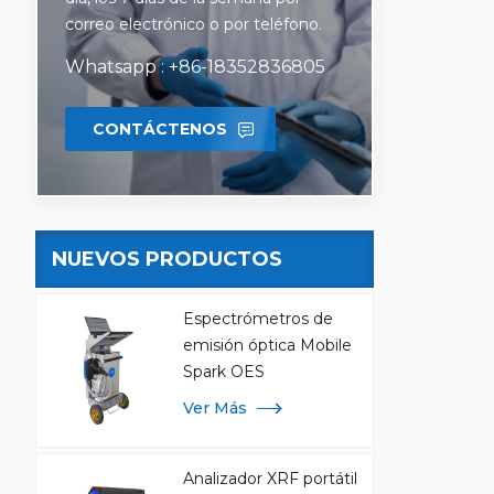
correo electrónico o por teléfono.
Whatsapp : +86-18352836805
CONTÁCTENOS
NUEVOS PRODUCTOS
Espectrómetros de
emisión óptica Mobile
Spark OES
Ver Más
Analizador XRF portátil