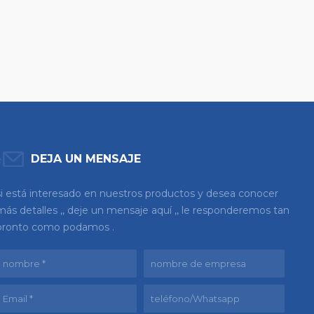
DEJA UN MENSAJE
si está interesado en nuestros productos y desea conocer
más detalles ,, deje un mensaje aquí ,, le responderemos tan
pronto como podamos .