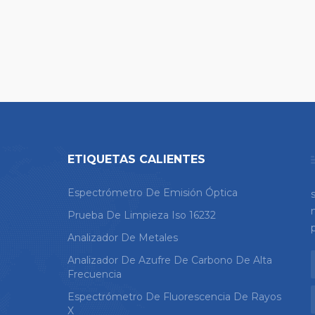
ETIQUETAS CALIENTES
Espectrómetro De Emisión Óptica
Prueba De Limpieza Iso 16232
Analizador De Metales
Analizador De Azufre De Carbono De Alta
Frecuencia
Espectrómetro De Fluorescencia De Rayos
X