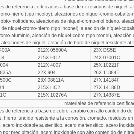
es de referencia certificados a base de ni: residuos de níquel, 
romo-hierro (tipo incoloy), aleaciones de níquel-cromo-cobalto
iobio-molibdeno, aleaciones de níquel-cromo-molibdeno, aleac
 de níquel-cromo-hierro (tipo inconel), aleación de níquel-cobal
romo-aluminio, aleación de níquel-cobre (tipo monel), aleación 
 aleaciones de níquel, aleación de boro de níquel resistente al
4400A
212X 05500A
23X DS5E
C4
215X HC2
24X 07001C
0004
212X 4007
25X 10221F
8825A
22X 904
26X 11384E
0500C
23X 08811A
27X 14184F
B4
215X HC2
27X 14188D
01G
215X 10276A
27X 14387E
materiales de referencia certifi
es de referencia a base de cobre: arrabio con alto contenido de f
, hierro fundido resistente a la corrosión, cromado, residuos e
, acero inoxidable austenítico, acero martensítico, acero inoxid
 por precipitación, acero inoxidable con alto contenido de nit