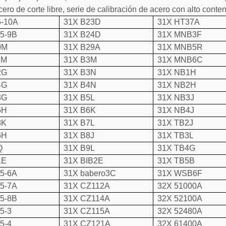
cero de corte libre, serie de calibración de acero con alto conte
5-10A
31X B23D
31X HT37A
35-9B
31X B24D
31X MNB3F
0M
31X B29A
31X MNB5R
1M
31X B3M
31X MNB6C
2G
31X B3N
31X NB1H
4G
31X B4N
31X NB2H
3G
31X B5L
31X NB3J
5H
31X B6K
31X NB4J
8K
31X B7L
31X TB2J
6H
31X B8J
31X TB3L
Q
31X B9L
31X TB4G
1E
31X BIB2E
31X TB5B
35-6A
31X babero3C
31X WSB6F
35-7A
31X CZ112A
32X 51000A
35-8B
31X CZ114A
32X 52100A
5-3
31X CZ115A
32X 52480A
5-4
31X CZ121A
32X 61400A