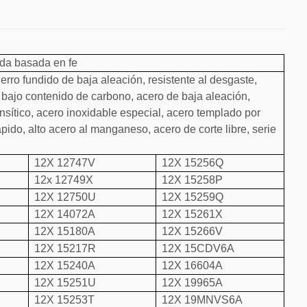
ada basada en fe
erro fundido de baja aleación, resistente al desgaste,
n bajo contenido de carbono, acero de baja aleación,
nsítico, acero inoxidable especial, acero templado por
pido, alto acero al manganeso, acero de corte libre, serie
12X 12747V
12X 15256Q
12x 12749X
12X 15258P
12X 12750U
12X 15259Q
12X 14072A
12X 15261X
12X 15180A
12X 15266V
12X 15217R
12X 15CDV6A
12X 15240A
12X 16604A
12X 15251U
12X 19965A
12X 15253T
12X 19MNVS6A