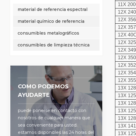
11X 20
material de referencia espectral
12X 24
12X 35
material químico de referencia
12X 35
consumibles metalográficos
12X 40
12X 32
consumibles de limpieza técnica
12X 34
12X 35
12X 35
12X 35
12X 35
COMO PODEMOS
13X 12
AYUDARTE
13X 12
13X 12
puede ponerse en contacto con
13X 12
nosotros de cualquier manera que
13X 12
sea conveniente para usted.
13X 14
estamos disponibles las 24 horas del
13X 12