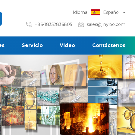
Idioma :
Español
+86-18352836805
sales@jinyibo.com
es
Servicio
Video
Contáctenos