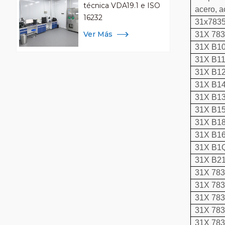
técnica VDA19.1 e ISO
acero, a
16232
31x783
Ver Más
31X 78
31X B1
31X B1
31X B1
31X B1
31X B1
31X B1
31X B1
31X B1
31X B1
31X B2
31X 78
31X 78
31X 78
31X 783
31X 783