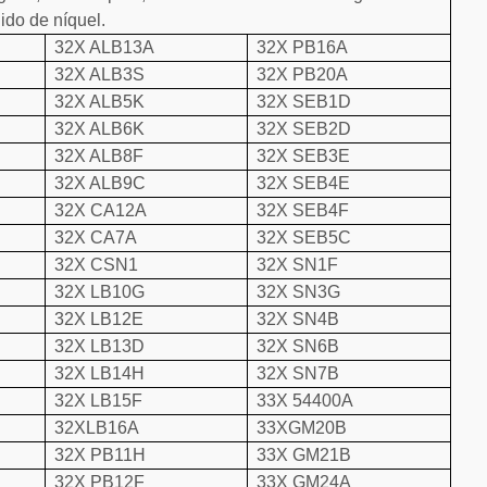
nido de níquel.
32X ALB13A
32X PB16A
32X ALB3S
32X PB20A
32X ALB5K
32X SEB1D
32X ALB6K
32X SEB2D
32X ALB8F
32X SEB3E
32X ALB9C
32X SEB4E
32X CA12A
32X SEB4F
32X CA7A
32X SEB5C
32X CSN1
32X SN1F
32X LB10G
32X SN3G
32X LB12E
32X SN4B
32X LB13D
32X SN6B
32X LB14H
32X SN7B
32X LB15F
33X 54400A
32XLB16A
33XGM20B
32X PB11H
33X GM21B
32X PB12F
33X GM24A