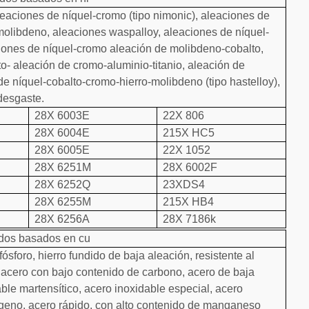
aleaciones de níquel-cromo (tipo nimonic), aleaciones de
-molibdeno, aleaciones waspalloy, aleaciones de níquel-
iones de níquel-cromo aleación de molibdeno-cobalto,
to- aleación de cromo-aluminio-titanio, aleación de
de níquel-cobalto-cromo-hierro-molibdeno (tipo hastelloy),
 desgaste.
28X 6003E
22X 806
28X 6004E
215X HC5
28X 6005E
22X 1052
28X 6251M
28X 6002F
28X 6252Q
23XDS4
28X 6255M
215X HB4
28X 6256A
28X 7186k
cados basados en cu
ósforo, hierro fundido de baja aleación, resistente al
n acero con bajo contenido de carbono, acero de baja
able martensítico, acero inoxidable especial, acero
rógeno, acero rápido, con alto contenido de manganeso