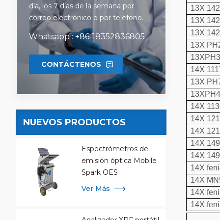
día, los 7 días de la semana por
13X 14
correo electrónico o por teléfono.
13X 14
13X 14
Whatsapp : +86-18352836805
13X PH
13XPH
CONTÁCTENOS
14X 111
13X PH
13XPH
14X 11
14X 12
NUEVOS PRODUCTOS
14X 12
14X 14
Espectrómetros de
14X 14
emisión óptica Mobile
14X fen
Spark OES
14X MN
Ver Más
14X fen
14X fen