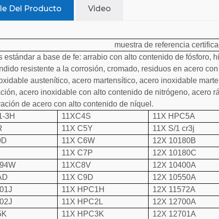
le Del Producto
Video
muestra de referencia certific
 estándar a base de fe: arrabio con alto contenido de fósforo, hi
undido resistente a la corrosión, cromado, residuos en acero co
oxidable austenítico, acero martensítico, acero inoxidable marte
ación, acero inoxidable con alto contenido de nitrógeno, acero rá
ración de acero con alto contenido de níquel.
1-3H
11XC4S
11X HPC5A
R
11X C5Y
11X S/1 cr3j
0D
11X C6W
12X 10180B
V
11X C7P
12X 10180C
294W
11XC8V
12X 10400A
AD
11X C9D
12X 10550A
01J
11X HPC1H
12X 11572A
02J
11X HPC2L
12X 12700A
5K
11X HPC3K
12X 12701A