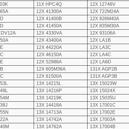
003K
11X HPC4Q
12X 12746V
065A
12X 41300A
12X 722M24A
6D
12X 41400B
12X 826M40A
7D
12X 41450A
12X 835M30A
CDV12A
12X 4330VA
12X 93106A
550A
12X 43400A
12X LA1B
9E
12X 44220A
12X LA3C
0C
12X 46150A
12X LA4C
2E
12X 52986A
12X LA6D
4B
12X 605M36A
131X AGP2B
5C
12X 61500A
131X AGP3B
853L
13X 14215L
13X 15023W
549L
13X 14216P
13X 15024X
854M
13X 14219K
13X 15035U
538J
13X 14418A
13X 17001C
855N
13X 14713A
13X 17002E
122A
13X 14742A
13X 17003A
540M
13X 14762A
13X 17004B