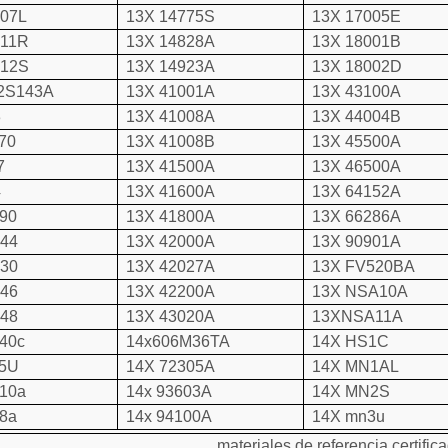
207L
13X 14775S
13X 17005E
211R
13X 14828A
13X 18001B
212S
13X 14923A
13X 18002D
2S143A
13X 41001A
13X 43100A
3
13X 41008A
13X 44004B
70
13X 41008B
13X 45500A
7
13X 41500A
13X 46500A
4
13X 41600A
13X 64152A
390
13X 41800A
13X 66286A
144
13X 42000A
13X 90901A
130
13X 42027A
13X FV520BA
946
13X 42200A
13X NSA10A
948
13X 43020A
13XNSA11A
i40c
14x606M36TA
14X HS1C
5U
14X 72305A
14X MN1AL
i10a
14x 93603A
14X MN2S
i8a
14x 94100A
14X mn3u
materiales de referencia certifi