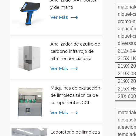
Analizador XRF portátil
material
y de mano
níquel-c
Ver Más
cromo-n
aleación
níquel-c
diversas
Analizador de azufre de
212x 0
carbono infrarrojo de
215X H
alta frecuencia para
análisis de metales
219X 2
Ver Más
219X 0
219X 2
Máquinas de extracción
215X H
de limpieza técnica de
28X 60
componentes CCL
material
Ver Más
desgaste
aleación
Laboratorio de limpieza
templado