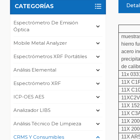
Detal
CATEGORÍAS
Espectrómetro De Emisión
Óptica
muestras
Mobile Metal Analyzer
hierro f
acero in
Espectrómetros XRF Portátiles
precipit
de calib
Análisis Elemental
11x 033
11X C1
Espectrómetro XRF
11X C1
ICP-OES AES
11XC2
11X 15
Analizador LIBS
11X C3
11X 200
Análisis Técnico De Limpieza
11X 200
CRMS Y Consumibles
11X AR