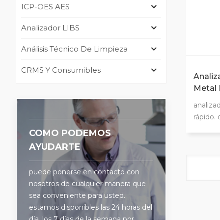
ICP-OES AES
Analizador LIBS
Análisis Técnico De Limpieza
CRMS Y Consumibles
Analiz
Metal 
De Ma
analizad
rápido. 
confiab
COMO PODEMOS
product
AYUDARTE
la mayo
la clasi
puede ponerse en contacto con
identifi
nosotros de cualquier manera que
(pmi) s
sea conveniente para usted.
costo d
estamos disponibles las 24 horas del
para el 
día, los 7 días de la semana por