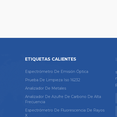
ETIQUETAS CALIENTES
Espectrómetro De Emisión Óptica
Prueba De Limpieza Iso 16232
Analizador De Metales
Analizador De Azufre De Carbono De Alta
Frecuencia
Espectrómetro De Fluorescencia De Rayos
X