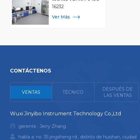
16232
Ver Más
CONTÁCTENOS
<
DESPUÉS DE
VENTAS
TÉCNICO
LAS VENTAS
Wuxi Jinyibo Instrument Technology Co.,Ltd
gerente : Jerry Zhang
habla a: no. 35 jingsheng rd., distrito de huishan, ciudad