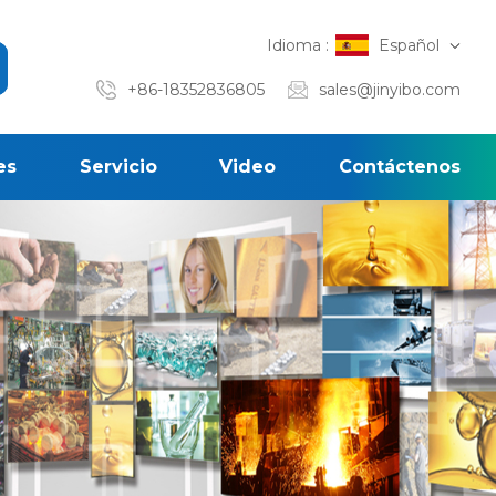
Idioma :
Español
+86-18352836805
sales@jinyibo.com
es
Servicio
Video
Contáctenos