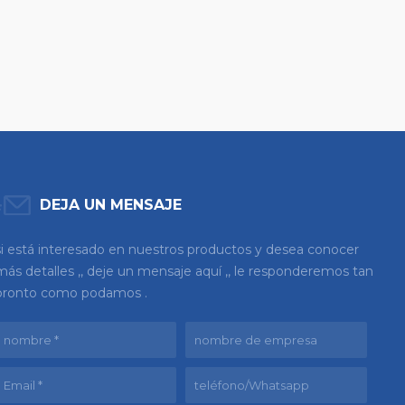
DEJA UN MENSAJE
si está interesado en nuestros productos y desea conocer
más detalles ,, deje un mensaje aquí ,, le responderemos tan
pronto como podamos .