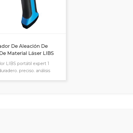
ador De Aleación De
De Material Láser LIBS
no
or LIBS portátil expert 1
duradero. preciso. análisis
le, de grado de metal de alta
ividad en solo 1 segundo para
ría de las aleaciones idea para
ficación de chatarra
cación positiva de material
eguro y no radiativo bajo
e propietario especialmente
análisis de grado y