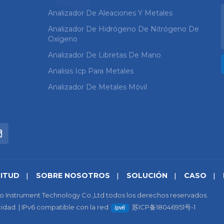
Analizador De Aleaciones Y Metales
Analizador De Hidrógeno De Nitrógeno De
Oxígeno
Analizador De Libretas De Mano
Analisis Icp Para Metales
Analizador De Metales Móvil
CITUD
SOBRE NOSOTROS
SOLUCIÓN
CASO
o Instrument Technology Co.,Ltd todos los derechos reservados.
cidad
|
IPv6 compatible con la red
苏ICP备18046951号-1