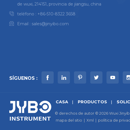
de wuxi, 214151, provincia de jiangsu, china
teléfono :
+86-510-8322 3658
Email :
sales@jinyibo.com
SÍGUENOS :
CASA
PRODUCTOS
SOLI
© derechos de autor © 2026 Wuxi Jinyib
mapa del sitio
|
Xml
|
política de priva