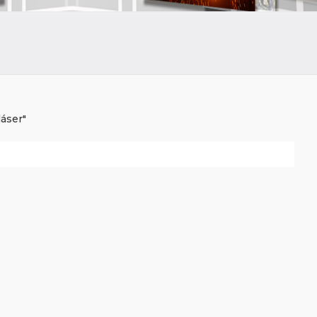
láser"