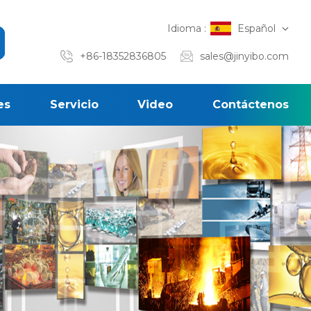
Idioma :
Español
+86-18352836805
sales@jinyibo.com
es
Servicio
Video
Contáctenos