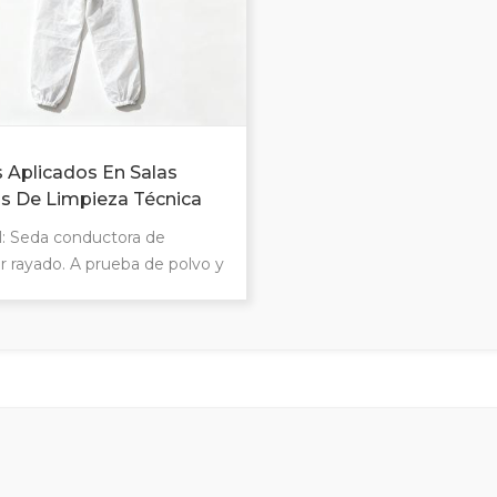
Aplicados En Salas
s De Limpieza Técnica
232
l: Seda conductora de
er rayado. A prueba de polvo y
ático Resistente a la
ización a altas temperaturas
formidad con las normas
cionales Normas de salas
 de clase 1000 Cremallera
y engrosada para una mayor
idad. Cumple con técnico
a estándares de salas blancas