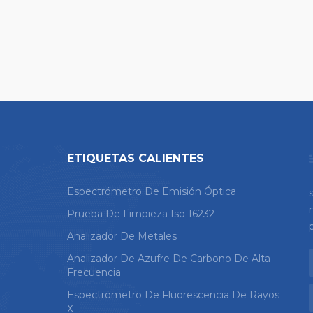
ETIQUETAS CALIENTES
Espectrómetro De Emisión Óptica
Prueba De Limpieza Iso 16232
Analizador De Metales
Analizador De Azufre De Carbono De Alta
Frecuencia
Espectrómetro De Fluorescencia De Rayos
X