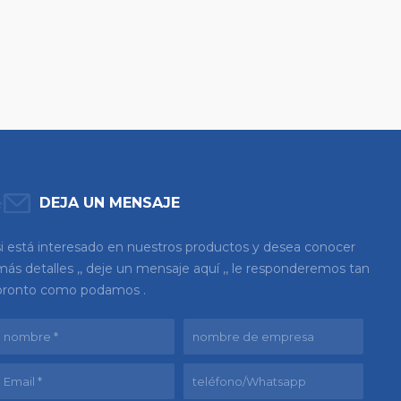
DEJA UN MENSAJE
si está interesado en nuestros productos y desea conocer
más detalles ,, deje un mensaje aquí ,, le responderemos tan
pronto como podamos .