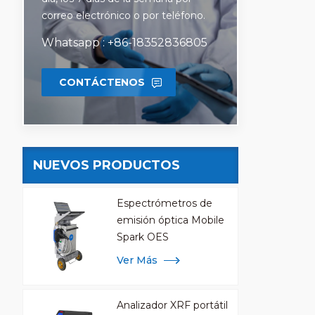
correo electrónico o por teléfono.
Whatsapp : +86-18352836805
CONTÁCTENOS
NUEVOS PRODUCTOS
Espectrómetros de
emisión óptica Mobile
Spark OES
Ver Más
Analizador XRF portátil