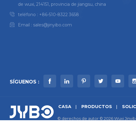
de wuxi, 214151, provincia de jiangsu, china
teléfono :
+86-510-8322 3658
Email :
sales@jinyibo.com
SÍGUENOS :
CASA
PRODUCTOS
SOLI
© derechos de autor © 2026 Wuxi Jinyib
mapa del sitio
|
Xml
|
política de priva