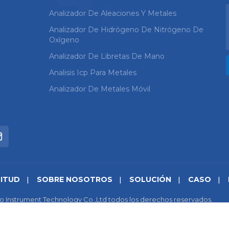
Analizador De Aleaciones Y Metales
Analizador De Hidrógeno De Nitrógeno De
Oxígeno
Analizador De Libretas De Mano
Analisis Icp Para Metales
Analizador De Metales Móvil
CITUD
SOBRE NOSOTROS
SOLUCIÓN
CASO
o Instrument Technology Co.,Ltd todos los derechos reservados.
cidad
|
IPv6 compatible con la red
苏ICP备18046951号-1