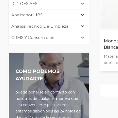
ICP-OES AES
Analizador LIBS
Análisis Técnico De Limpieza
CRMS Y Consumibles
Monos 
Blanca
ISO16
Materia
poliést
antiest
COMO PODEMOS
esteril
AYUDARTE
De con
interna
puede ponerse en contacto con
blancas
nosotros de cualquier manera que
grande 
sea conveniente para usted.
durabil
estamos disponibles las 24 horas del
limpiez
día, los 7 días de la semana por