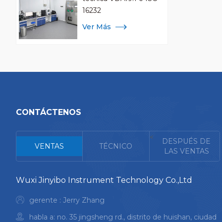
16232
Ver Más
CONTÁCTENOS
<
DESPUÉS DE
VENTAS
TÉCNICO
LAS VENTAS
Wuxi Jinyibo Instrument Technology Co.,Ltd
gerente : Jerry Zhang
habla a: no. 35 jingsheng rd., distrito de huishan, ciudad