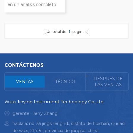
en un análisis completo
del material; la selección
de la máquina cortadora y
las cuchillas debe coincidir
Un total de
1
paginas
con la geometría y las
propiedades del material
de la muestra.
CONTÁCTENOS
<
DESPUÉS DE
VENTAS
TÉCNICO
LAS VENTAS
Wuxi Jinyibo Instrument Technology Co.,Ltd
gerente : Jerry Zhang
habla a: no. 35 jingsheng rd., distrito de huishan, ciudad
de wuxi, 214151, provincia de jiangsu, china