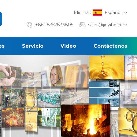
Idioma :
Español
+86-18352836805
sales@jinyibo.com
es
Servicio
Video
Contáctenos