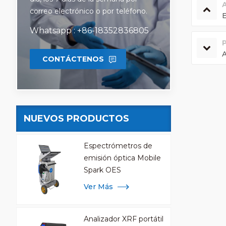
correo electrónico o por teléfono.
E
Whatsapp : +86-18352836805
A
CONTÁCTENOS
NUEVOS PRODUCTOS
Espectrómetros de
emisión óptica Mobile
Spark OES
Ver Más
Analizador XRF portátil