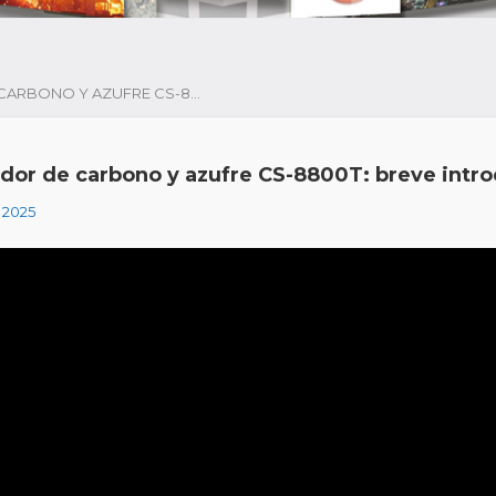
ANALIZADOR DE CARBONO Y AZUFRE CS-8800T: BREVE INTRODUCCIÓN
ador de carbono y azufre CS-8800T: breve intr
, 2025