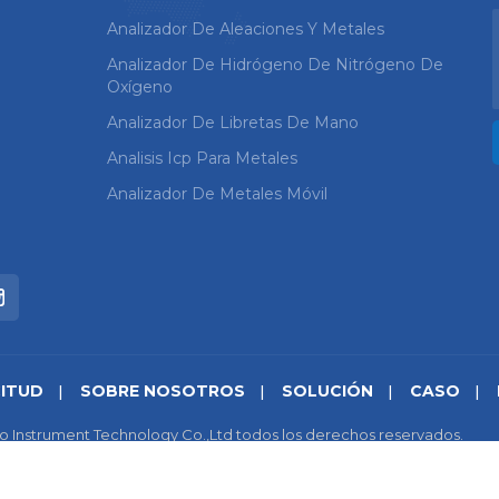
Analizador De Aleaciones Y Metales
Analizador De Hidrógeno De Nitrógeno De
Oxígeno
Analizador De Libretas De Mano
Analisis Icp Para Metales
Analizador De Metales Móvil
CITUD
SOBRE NOSOTROS
SOLUCIÓN
CASO
o Instrument Technology Co.,Ltd todos los derechos reservados.
cidad
|
IPv6 compatible con la red
苏ICP备18046951号-1