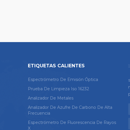
ETIQUETAS CALIENTES
Espectrómetro De Emisión Óptica
Prueba De Limpieza Iso 16232
Analizador De Metales
Analizador De Azufre De Carbono De Alta
Frecuencia
Espectrómetro De Fluorescencia De Rayos
X