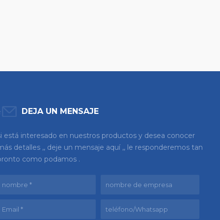
DEJA UN MENSAJE
si está interesado en nuestros productos y desea conocer
más detalles ,, deje un mensaje aquí ,, le responderemos tan
pronto como podamos .