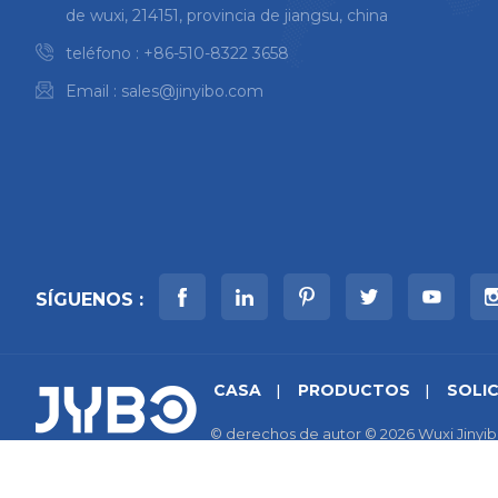
de wuxi, 214151, provincia de jiangsu, china
teléfono :
+86-510-8322 3658
Email :
sales@jinyibo.com
SÍGUENOS :
CASA
PRODUCTOS
SOLI
© derechos de autor © 2026 Wuxi Jinyib
mapa del sitio
|
Xml
|
política de priva