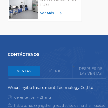
16232
Ver Más
CONTÁCTENOS
<
DESPUÉS DE
VENTAS
TÉCNICO
LAS VENTAS
Wuxi Jinyibo Instrument Technology Co.,Ltd
gerente : Jerry Zhang
habla a: no. 35 jingsheng rd., distrito de huishan, ciudad