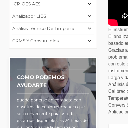
ICP-OES AES
Analizador LIBS
Análisis Técnico De Limpieza
El instru
El analiz
CRMS Y Consumibles
basado en
Gracias a 
problemas
con este 
instrumen
COMO PODEMOS
Larga vida
Análisis 
AYUDARTE
Calibraci
Temperatu
puede ponerse en contacto con
Conversi
nosotros de cualquier manera que
Aplicacio
sea conveniente para usted.
estamos disponibles las 24 horas del
día, los 7 días de la semana por