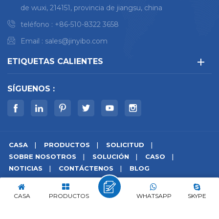
de wuxi, 214151, provincia de jiangsu, china
teléfono :
+86-510-8322 3658
Email :
sales@jinyibo.com
ETIQUETAS CALIENTES
SÍGUENOS :
CASA
PRODUCTOS
SOLICITUD
SOBRE NOSOTROS
SOLUCIÓN
CASO
NOTICIAS
CONTÁCTENOS
BLOG
© derechos de autor © 2026 Wuxi Jinyibo Instrument
Technology Co.,Ltd todos los derechos reservados.
CASA
PRODUCTOS
WHATSAPP
SKYPE
mapa del sitio
|
Xml
|
política de privacidad
|
IPv6 compatible con la red
苏ICP备18046951号-1