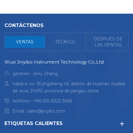
CONTÁCTENOS
<
DESPUÉS DE
VENTAS
TÉCNICO
LAS VENTAS
Wuxi Jinyibo Instrument Technology Co.,Ltd
gerente : Jerry Zhang
habla a: no. 35 jingsheng rd., distrito de huishan, ciudad
de wuxi, 214151, provincia de jiangsu, china
teléfono :
+86-510-8322 3658
Email :
sales@jinyibo.com
ETIQUETAS CALIENTES