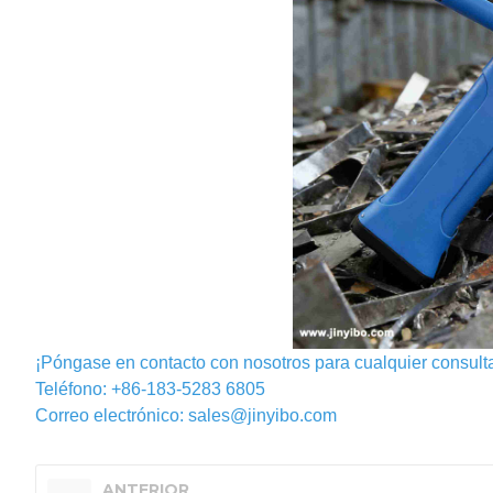
¡Póngase en contacto con nosotros para cualquier consulta
Teléfono: +86-183-5283 6805
Correo electrónico: sales@jinyibo.com
ANTERIOR