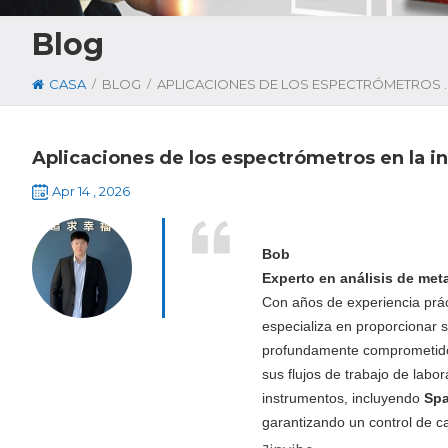
Blog
/
/
CASA
BLOG
APLICACIONES DE LOS ESPECTRÓM
Aplicaciones de los espectrómetros en la in
Apr 14 , 2026
Bob
Experto en análisis de met
Con años de experiencia práct
especializa en proporcionar s
profundamente comprometido c
sus flujos de trabajo de labo
instrumentos, incluyendo
Sp
garantizando un control de ca