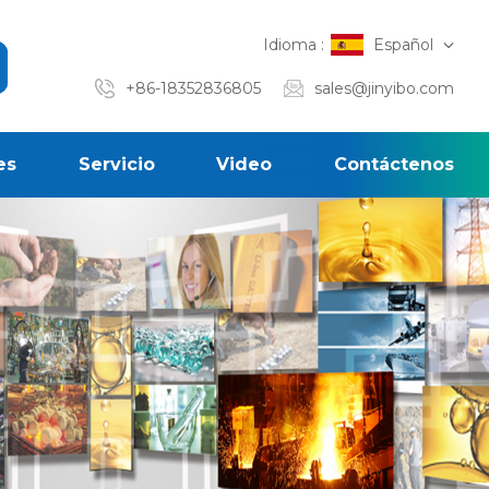
Idioma :
Español
+86-18352836805
sales@jinyibo.com
es
Servicio
Video
Contáctenos