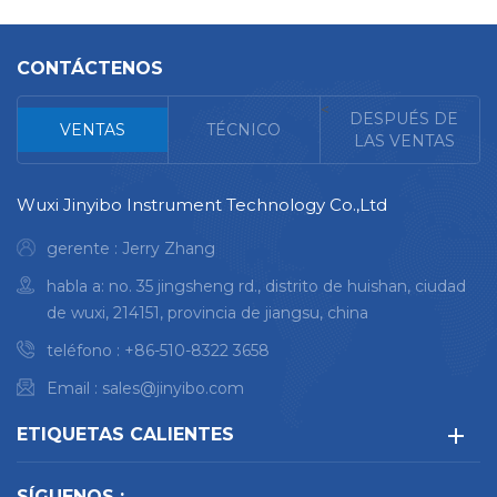
CONTÁCTENOS
<
DESPUÉS DE
VENTAS
TÉCNICO
LAS VENTAS
Wuxi Jinyibo Instrument Technology Co.,Ltd
gerente : Jerry Zhang
habla a: no. 35 jingsheng rd., distrito de huishan, ciudad
de wuxi, 214151, provincia de jiangsu, china
teléfono :
+86-510-8322 3658
Email :
sales@jinyibo.com
ETIQUETAS CALIENTES
SÍGUENOS :