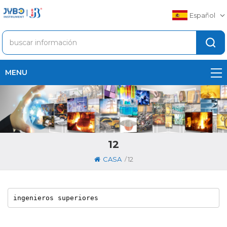
Español
MENU
12
/
CASA
12
ingenieros superiores